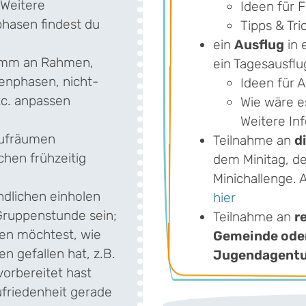
Weitere
Ideen für F
hasen findest du
Tipps & Tri
ein
Ausflug
in 
ramm an Rahmen,
ein Tagesausfl
enphasen, nicht-
Ideen für 
c. anpassen
Wie wäre e
Weitere In
Aufräumen
Teilnahme an
d
chen frühzeitig
dem Minitag, de
Minichallenge. 
dlichen einholen
hier
 Gruppenstunde sein;
Teilnahme an
r
en möchtest, wie
Gemeinde oder
n gefallen hat, z.B.
Jugendagentu
orbereitet hast
ufriedenheit gerade