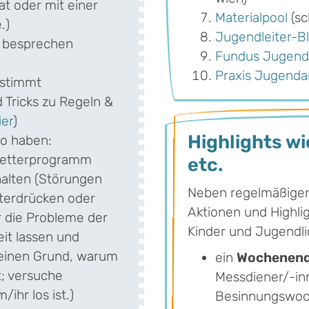
at oder mit einer
Materialpool
(sc
.)
Jugendleiter-B
 besprechen
Fundus Jugend
Praxis Jugenda
estimmt
 Tricks zu Regeln &
ier
)
Highlights wi
to haben:
wetterprogramm
etc.
halten (Störungen
Neben regelmäßigen
nterdrücken oder
Aktionen und Highli
r die Probleme der
Kinder und Jugendli
it lassen und
 einen Grund, warum
ein
Wochenende
t; versuche
Messdiener/-inn
ihr los ist.)
Besinnungswoc