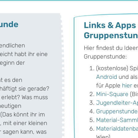
tunde
Links & Apps 
Gruppenstu
endlichen
Hier findest du Idee
leicht habt ihr eine
Gruppenstunde:
Beginn der
(kostenlose) S
Android
und als
t es den
für Apple
hier
er
äftigt sie gerade?
Mini-Square
(Bi
 erlebt? Was muss
Jugendleiter-A
heutigen
Gruppenstunde
Das könnt ihr im
Material-Samm
mit einer kleinen
Materialdatenb
r sagen kann, was
Wien)