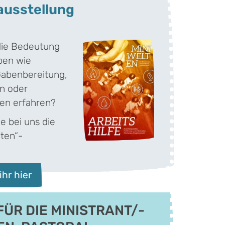
ausstellung
 die Bedeutung
ben wie
Gabenbereitung,
n oder
en erfahren?
e bei uns die
lten“-
ihr hier
FÜR DIE MINISTRANT/-