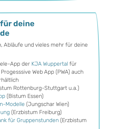
für deine
nde
n, Abläufe und vieles mehr für deine
piele-App der
KJA Wuppertal
für
 Progesssive Web App (PWA) auch
hältlich
stum Rottenburg-Stuttgart u.a.)
pp
(Bistum Essen)
n-Modelle
(Jungschar Wien)
lung
(Erzbistum Freiburg)
ank für Gruppenstunden
(Erzbistum