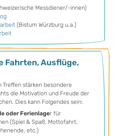
hweizerische Messdiener/-innen)
log
arbeit
(Bistum Würzburg u.a.)
rbeit
e Fahrten, Ausflüge,
 Treffen stärken besondere
ghts die Motivation und Freude der
chen. Dies kann Folgendes sein:
 oder Ferienlage
r für
en (Spiel & Spaß, Mottofahrt,
henende, etc.)